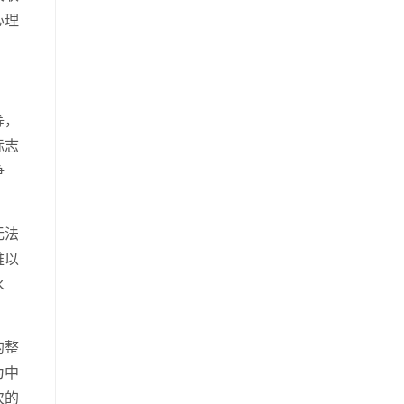
心理
等，
标志
争
无法
难以
水
的整
为中
次的