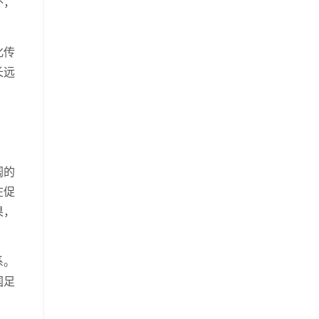
外，
化传
长远
阔的
在促
果，
系。
国足