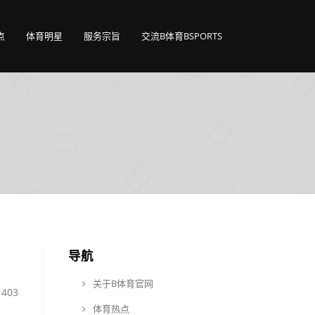
点
体育明星
服务宗旨
交流B体育BSPORTS
导航
关于B体育官网
403
体育热点