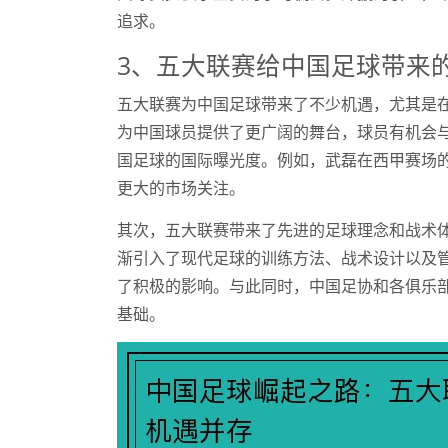
追求。
3、五大联赛给中国足球带来
五大联赛为中国足球带来了不少机遇，尤其是
为中国球员提供了更广阔的舞台，球员有机会
国足球的国际曝光度。例如，武磊在西甲赛场
更大的市场关注。
其次，五大联赛带来了先进的足球理念和战术
渐引入了现代足球的训练方法、战术设计以及
了积极的影响。与此同时，中国足协和各俱乐
基础。