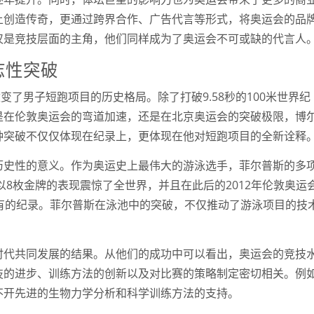
上创造传奇，更通过跨界合作、广告代言等形式，将奥运会的品
仅是竞技层面的主角，他们同样成为了奥运会不可或缺的代言人
志性突破
变了男子短跑项目的历史格局。除了打破9.58秒的100米世界纪
是在伦敦奥运会的弯道加速，还是在北京奥运会的突破极限，博
种突破不仅仅体现在纪录上，更体现在他对短跑项目的全新诠释
历史性的意义。作为奥运史上最伟大的游泳选手，菲尔普斯的多
以8枚金牌的表现震惊了全世界，并且在此后的2012年伦敦奥运
有的纪录。菲尔普斯在泳池中的突破，不仅推动了游泳项目的技
时代共同发展的结果。从他们的成功中可以看出，奥运会的竞技
技的进步、训练方法的创新以及对比赛的策略制定密切相关。例
不开先进的生物力学分析和科学训练方法的支持。