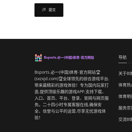
提交
导航
Bsports.必一(中国)体育-官方网站🏆
关于B
(sxzxjd.com)🏆全球领先的综合游戏平台,
体育热
带来最精彩的游戏体验！专为国内玩家打
造,提供顶级乐趣的游戏APP,支持下载、
体育明
入口、首页、平台、登录、官网与网页服
务。二十四小时专属客服在线,确保安
服务宗
全、信誉与公平的运营,尽享无忧游戏体
验！
交流B体