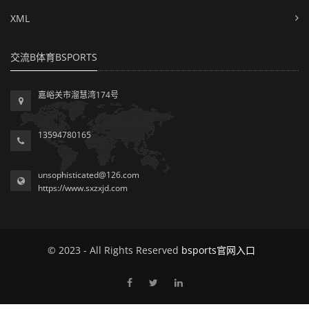
XML
交流B体育BSPORTS
嘉峪关市溜慧湾174号
13594780165
unsophisticated@126.com
https://www.sxzxjd.com
© 2023 - All Rights Reserved
bsports官网入口