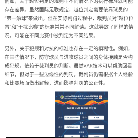
例如，关于越位判定的规则在不同情况下的执行标准就可能
存在差异。虽然国际足联规定，越位判定需要依靠球员的
“第一触球”来做出，但在实际判罚过程中，裁判员对“越位位
置”和“干扰比赛”的标准常常不同解读。这就导致了同样的情
况，可能在不同比赛中被判定为不同结果。
另外，关于犯规和对抗的标准也存在一定的模糊性。例如，
在某些情况下，防守球员与进攻球员之间的身体接触是否构
成犯规，依赖于裁判员的判断。虽然VAR技术可以帮助回看
细节，但对于一些边缘性的判罚，裁判员仍需根据个人经验
和比赛场面做出解释，进而影响判罚的公正性。