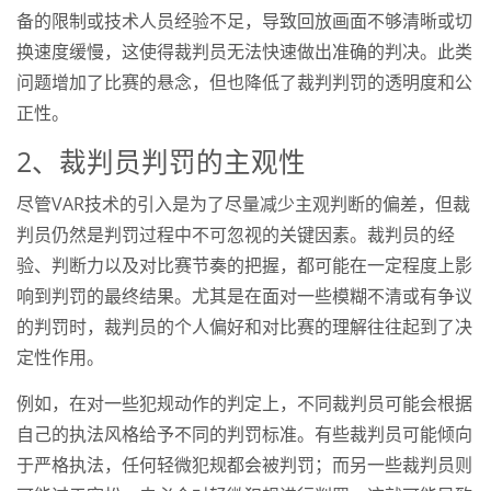
备的限制或技术人员经验不足，导致回放画面不够清晰或切
换速度缓慢，这使得裁判员无法快速做出准确的判决。此类
问题增加了比赛的悬念，但也降低了裁判判罚的透明度和公
正性。
2、裁判员判罚的主观性
尽管VAR技术的引入是为了尽量减少主观判断的偏差，但裁
判员仍然是判罚过程中不可忽视的关键因素。裁判员的经
验、判断力以及对比赛节奏的把握，都可能在一定程度上影
响到判罚的最终结果。尤其是在面对一些模糊不清或有争议
的判罚时，裁判员的个人偏好和对比赛的理解往往起到了决
定性作用。
例如，在对一些犯规动作的判定上，不同裁判员可能会根据
自己的执法风格给予不同的判罚标准。有些裁判员可能倾向
于严格执法，任何轻微犯规都会被判罚；而另一些裁判员则