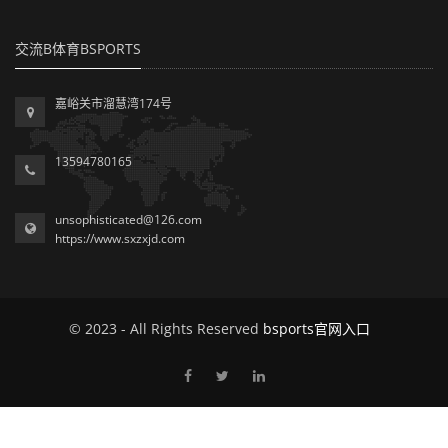
交流B体育BSPORTS
嘉峪关市溜慧湾174号
13594780165
unsophisticated@126.com
https://www.sxzxjd.com
© 2023 - All Rights Reserved
bsports官网入口