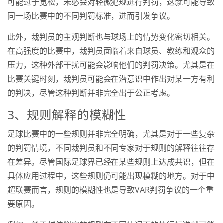
可能过于宽松，未必会对轻微犯规进行判罚，这就可能导致
同一场比赛中的不同判罚标准，进而引发争议。
此外，裁判员的主观判断也与球场上的情势变化密切相关。
在高强度的比赛中，裁判员面临着来自球员、教练和观众的
压力，这种外部干扰可能会影响他们的判罚决策。尤其是在
比赛关键时刻，裁判员可能会在潜意识中作出对某一方有利
的判决，尽管这种判断并非完全出于公正考虑。
3、规则解释的模糊性
足球比赛中的一些规则并非完全明确，尤其是对于一些复杂
的判罚情境，不同裁判员和不同专家对于规则的解释往往存
在差异。尽管国际足球界已经在某些规则上达成共识，但在
具体应用过程中，这些规则仍可能出现模糊的地方。对于中
超联赛而言，规则的模糊性也是导致VAR判罚争议的一个重
要原因。