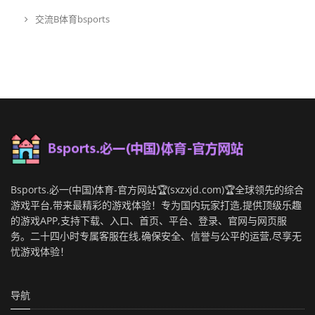
交流B体育bsports
Bsports.必一(中国)体育-官方网站🏆(sxzxjd.com)🏆全球领先的综合
游戏平台,带来最精彩的游戏体验！专为国内玩家打造,提供顶级乐趣
的游戏APP,支持下载、入口、首页、平台、登录、官网与网页服
务。二十四小时专属客服在线,确保安全、信誉与公平的运营,尽享无
忧游戏体验！
导航