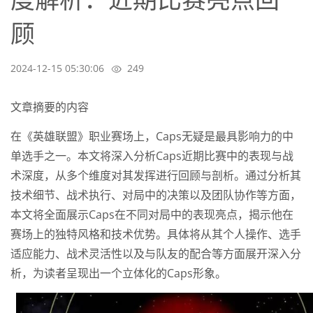
顾
2024-12-15 05:30:06
249
文章摘要的内容
在《英雄联盟》职业赛场上，Caps无疑是最具影响力的中
单选手之一。本文将深入分析Caps近期比赛中的表现与战
术深度，从多个维度对其发挥进行回顾与剖析。通过分析其
技术细节、战术执行、对局中的决策以及团队协作等方面，
本文将全面展示Caps在不同对局中的表现亮点，揭示他在
赛场上的独特风格和技术优势。具体将从其个人操作、选手
适应能力、战术灵活性以及与队友的配合等方面展开深入分
析，为读者呈现出一个立体化的Caps形象。