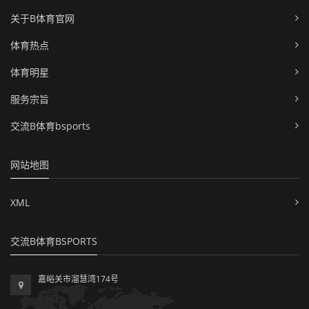
关于B体育官网
体育热点
体育明星
服务宗旨
交流B体育bsports
网站地图
XML
交流B体育BSPORTS
嘉峪关市溜慧湾174号