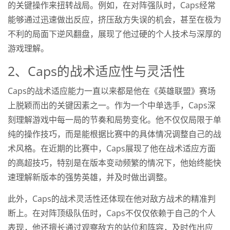
的关键操作来扭转战局。例如，在对阵强队时，Caps经常
能够通过迅速做出反应，挤压敌方失误的机会，甚至在极为
不利的局面下逆风翻盘，展现了他过硬的个人技术与深厚的
游戏理解。
2、Caps的战术适应性与灵活性
Caps的战术适应能力一直以来都是他在《英雄联盟》赛场
上脱颖而出的关键因素之一。作为一个中单选手，Caps深
刻理解游戏中每一局的节奏和局势变化。他不仅仅局限于单
纯的操作技巧，而是能根据比赛中的具体情况调整自己的战
术风格。在近期的比赛中，Caps展现了他在战术适应方面
的高超技巧，特别是在版本变动频繁的情况下，他始终能快
速理解新版本的强势英雄，并及时做出调整。
此外，Caps的战术灵活性还体现在他对敌方战术的精准判
断上。在对阵顶级队伍时，Caps不仅仅依赖于自己的个人
表现，他还擅长通过观察敌方的站位和阵容，及时作出应