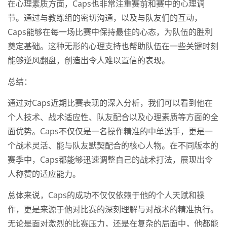
在心理素质方面，Caps也非常注重赛前和赛中的心理调
节。通过与教练组的密切沟通，以及与队友们的互动，
Caps能够在每一场比赛中保持最佳的心态，为队伍的胜利
奠定基础。这种无形的心理支持也帮助队伍在一些关键时刻
能够逆风翻盘，创造出令人难以置信的表现。
总结：
通过对Caps近期比赛表现的深入分析，我们可以看到他在
个人技术、战术适应性、队友配合以及心理素质等方面的全
面优势。Caps不仅仅是一名操作精准的中单选手，更是一
个战术灵活、能与队友默契配合的核心人物。在不同版本的
赛季中，Caps都能够迅速调整自己的战术打法，展现出令
人称赞的适应能力。
总体来说，Caps的成功不仅仅依赖于他的个人天赋和操
作，更是来源于他对比赛的深刻理解与对战术的精准执行。
无论是面对激烈的比赛压力，还是在复杂的局面中，他都能