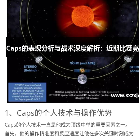
1、Caps的个人技术与操作优势
Caps的个人技术一直是他成为顶级中单的重要因素之一。
首先，他的操作精准度和反应速度让他在多次关键时刻成为