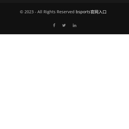
© 2023 - All Rights Reserved
bsports官网入口