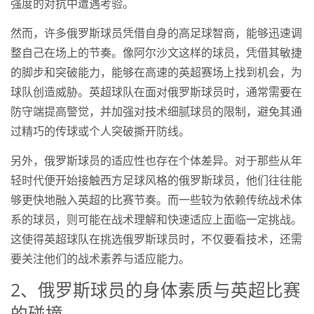
强度的对抗中遭遇考验。
然而，许多俄罗斯球员凭借自身的高足球智商，能够迅速调
整自己在场上的节奏。像阿尔沙文这样的球员，凭借其敏捷
的脚步和突破能力，能够在高速的英超赛场上找到机会，为
球队创造威胁。英超球队在面对俄罗斯球员时，通常需要在
防守端提高警觉，并加强对技术细腻球员的限制，避免其通
过精巧的传球或个人突破撕开防线。
另外，俄罗斯球员的适应性也存在个体差异。对于那些从年
轻时代便开始接触西方足球风格的俄罗斯球员，他们往往能
够更快地融入英超的比赛节奏。而一些较为依赖传统战术体
系的球员，则可能在战术理解和快速适应上面临一定挑战。
这使得英超球队在挑选俄罗斯球员时，不仅要看技术，还需
要关注他们的战术素养与适应能力。
2、俄罗斯球员的身体素质与英超比赛
的碰撞