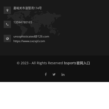
嘉峪关市溜慧湾174号
13594780165
unsophisticated@126.com
https://www.sxzxjd.com
© 2023 - All Rights Reserved
bsports官网入口