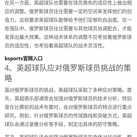
在另一方面，英超球队也需要在球员角色的适应性上做出相
应的调整。俄罗斯球员往往需要一定的空间来发挥他们的创
造力，这就要求英超球队能够给予他们足够的自由度。在一
些强队中，俄罗斯球员往往需要与其他球员协调配合，才能
发挥出最大效果。这种战术体系的调整不仅考验着俄罗斯球
员的适应性，也考验着英超球队的战术灵活性。
bsports官网入口
4、英超球队应对俄罗斯球员挑战的策
略
面对俄罗斯球员的挑战，英超球队采取了多种应对策略。首
先，英超俱乐部通常会加强对俄罗斯球员的技术分析，特别
是在比赛前的战术布置时，会对俄罗斯球员的特点进行重点
研究。例如，针对俄罗斯球员的传球路线和突破方式，英超
球队会通过录像分析等手段，制定出具体的防守策略。
其次，英超球队还会加强对俄罗斯球员的身体对抗训练，帮