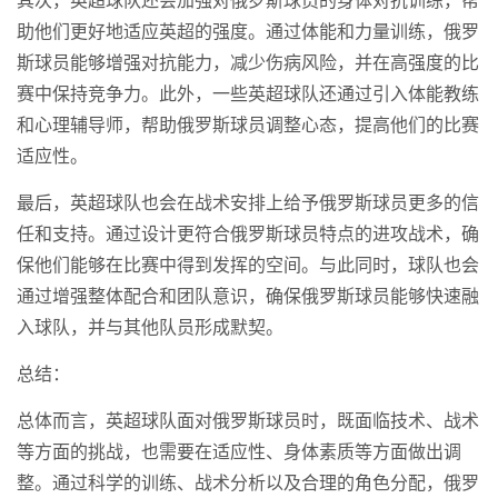
助他们更好地适应英超的强度。通过体能和力量训练，俄罗
斯球员能够增强对抗能力，减少伤病风险，并在高强度的比
赛中保持竞争力。此外，一些英超球队还通过引入体能教练
和心理辅导师，帮助俄罗斯球员调整心态，提高他们的比赛
适应性。
最后，英超球队也会在战术安排上给予俄罗斯球员更多的信
任和支持。通过设计更符合俄罗斯球员特点的进攻战术，确
保他们能够在比赛中得到发挥的空间。与此同时，球队也会
通过增强整体配合和团队意识，确保俄罗斯球员能够快速融
入球队，并与其他队员形成默契。
总结：
总体而言，英超球队面对俄罗斯球员时，既面临技术、战术
等方面的挑战，也需要在适应性、身体素质等方面做出调
整。通过科学的训练、战术分析以及合理的角色分配，俄罗