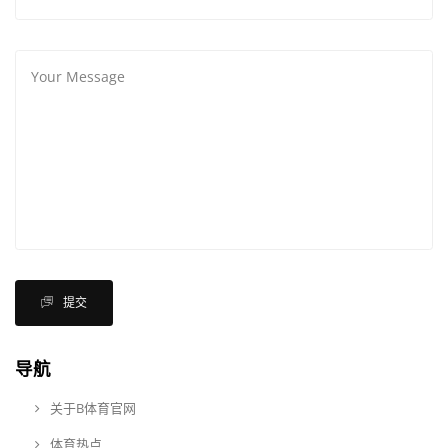
提交
导航
关于B体育官网
体育热点