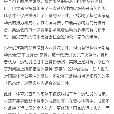
兴奋剂丑闻屡屡爆发，最为著名的是2014年索契冬奥会
后，俄罗斯被揭露组织了一次系统性国家级的兴奋剂作弊。
此事件不仅严重破坏了比赛的公平性，也影响了其他国家运
动员的努力和成绩。作为国际赛事中最具影响力的竞技舞
台，奥运会的每一次赛事都承载着运动员多年的努力和奉
献，而兴奋剂的使用无疑会扭曲这种公平竞争的精神。
尽管俄罗斯的禁赛措施涉及多次事件，但仍有很多俄罗斯运
动员通过“中立身份”参赛。这一做法引发了广泛争议，批评
者认为，运动员通过中立身份参赛，实际上是对俄罗斯在兴
奋剂问题上所犯错误的某种“宽容”。这种做法被一些人视为
对国际体育公平性的妥协，不能真正反映出对违规行为的零
容忍态度，进而影响奥运会的公正性。
此外，体育兴奋剂的影响不仅仅局限于单一运动员的成绩，
它还可能导致整个赛事的成绩失真。在竞技体育中，成绩不
仅反映了运动员的个人能力，更体现了国家的运动实力。而