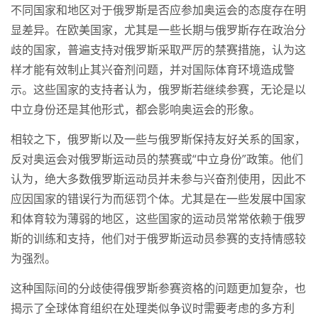
不同国家和地区对于俄罗斯是否应参加奥运会的态度存在明
显差异。在欧美国家，尤其是一些长期与俄罗斯存在政治分
歧的国家，普遍支持对俄罗斯采取严厉的禁赛措施，认为这
样才能有效制止其兴奋剂问题，并对国际体育环境造成警
示。这些国家的支持者认为，俄罗斯若继续参赛，无论是以
中立身份还是其他形式，都会影响奥运会的形象。
相较之下，俄罗斯以及一些与俄罗斯保持友好关系的国家，
反对奥运会对俄罗斯运动员的禁赛或“中立身份”政策。他们
认为，绝大多数俄罗斯运动员并未参与兴奋剂使用，因此不
应因国家的错误行为而惩罚个体。尤其是在一些发展中国家
和体育较为薄弱的地区，这些国家的运动员常常依赖于俄罗
斯的训练和支持，他们对于俄罗斯运动员参赛的支持情感较
为强烈。
这种国际间的分歧使得俄罗斯参赛资格的问题更加复杂，也
揭示了全球体育组织在处理类似争议时需要考虑的多方利