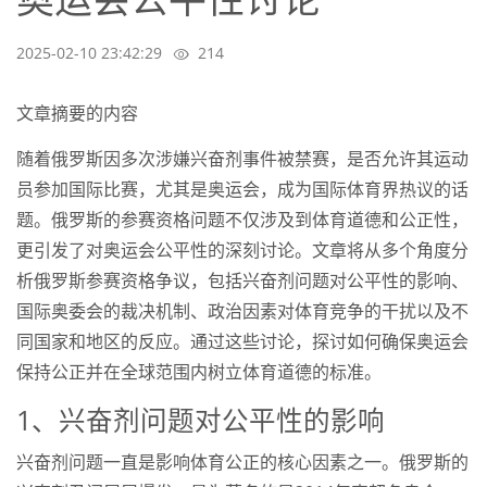
2025-02-10 23:42:29
214
文章摘要的内容
随着俄罗斯因多次涉嫌兴奋剂事件被禁赛，是否允许其运动
员参加国际比赛，尤其是奥运会，成为国际体育界热议的话
题。俄罗斯的参赛资格问题不仅涉及到体育道德和公正性，
更引发了对奥运会公平性的深刻讨论。文章将从多个角度分
析俄罗斯参赛资格争议，包括兴奋剂问题对公平性的影响、
国际奥委会的裁决机制、政治因素对体育竞争的干扰以及不
同国家和地区的反应。通过这些讨论，探讨如何确保奥运会
保持公正并在全球范围内树立体育道德的标准。
1、兴奋剂问题对公平性的影响
兴奋剂问题一直是影响体育公正的核心因素之一。俄罗斯的