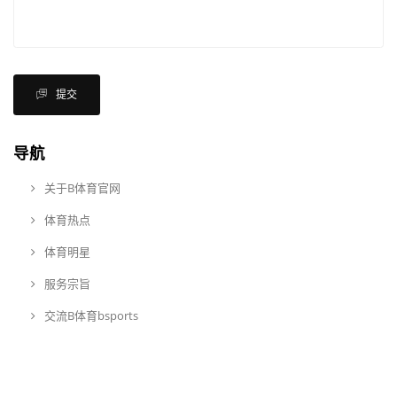
提交
导航
关于B体育官网
体育热点
体育明星
服务宗旨
交流B体育bsports